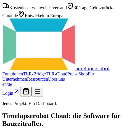
Kostenloser weltweiter Versand
30 Tage Geld-zurück-
Garantie
Entwickelt in Europa
timelapserobot
Funktionen
TLR-Bridge
TLR-Cloud
Preise
Shop
Für
Unternehmen
Ressourcen
Über uns
en
/
de
Login
Jedes Projekt. Ein Dashboard.
Timelapserobot Cloud: die Software für
Bauzeitraffer.