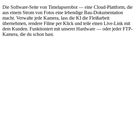
Die Software-Seite von Timelapserobot — eine Cloud-Plattform, die
aus einem Strom von Fotos eine lebendige Bau-Dokumentation
macht. Verwalte jede Kamera, lass die KI die Fleißarbeit
übernehmen, rendere Filme per Klick und teile einen Live-Link mit
dem Kunden. Funktioniert mit unserer Hardware — oder jeder FTP-
Kamera, die du schon hast.
Eigene Kamera?
Du hast schon eine FTP- oder IP-
Kamera? Binde sie kostenlos an.