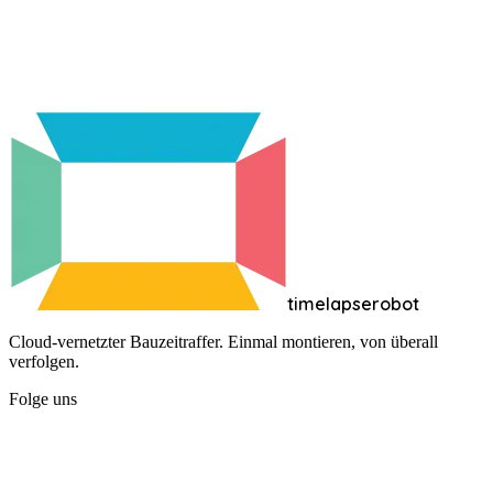
Reolink RLC-510WA mit TimelapseRobot verbinden
Schritt-
für-Schritt-Einrichtung der Reolink RLC-510WA:
Kameraeinstellungen, FTP-Upload zu TimelapseRobot und
ein zuverlässiger Zeitraffer-Zeitplan.
timelapserobot
Cloud-vernetzter Bauzeitraffer. Einmal montieren, von überall
verfolgen.
Folge uns