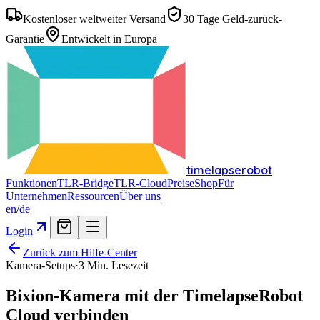
Kostenloser weltweiter Versand
30 Tage Geld-zurück-
Garantie
Entwickelt in Europa
timelapserobot
Funktionen
TLR-Bridge
TLR-Cloud
Preise
Shop
Für
Unternehmen
Ressourcen
Über uns
en
/
de
Login
Zurück zum Hilfe-Center
Kamera-Setups
·
3
Min. Lesezeit
Bixion-Kamera mit der TimelapseRobot
Cloud verbinden